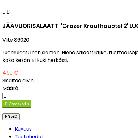


JÄÄVUORISALAATTI 'Grazer Krauthäuptel 2' L
Viite
86020
Luomulaatuinen siemen. Hieno salaattilajike, tuottaa isoja 
koko kesän. Ei kuki herkästi.
4,90 €
Sisältää alv:n
Määrä

Ostoskoriin
Kuvaus
Tuotetiedot