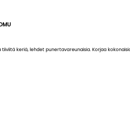
UOMU
tiiviitä keriä, lehdet punertavareunaisia. Korjaa kokonaisia 