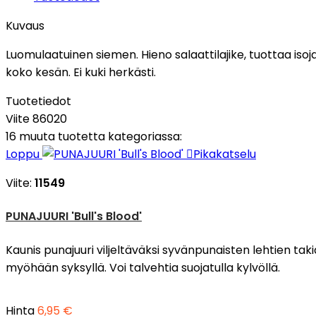
Kuvaus
Luomulaatuinen siemen. Hieno salaattilajike, tuottaa isoja 
koko kesän. Ei kuki herkästi.
Tuotetiedot
Viite
86020
16 muuta tuotetta kategoriassa:
Loppu

Pikakatselu
Viite:
11549
PUNAJUURI 'Bull's Blood'
Kaunis punajuuri viljeltäväksi syvänpunaisten lehtien tak
myöhään syksyllä. Voi talvehtia suojatulla kylvöllä.
Hinta
6,95 €