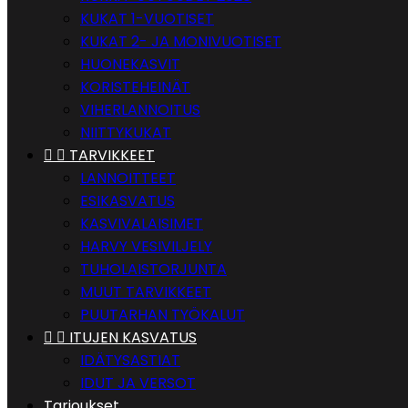
KUKAT 1-VUOTISET
KUKAT 2- JA MONIVUOTISET
HUONEKASVIT
KORISTEHEINÄT
VIHERLANNOITUS
NIITTYKUKAT


TARVIKKEET
LANNOITTEET
ESIKASVATUS
KASVIVALAISIMET
HARVY VESIVILJELY
TUHOLAISTORJUNTA
MUUT TARVIKKEET
PUUTARHAN TYÖKALUT


ITUJEN KASVATUS
IDÄTYSASTIAT
IDUT JA VERSOT
Tarjoukset