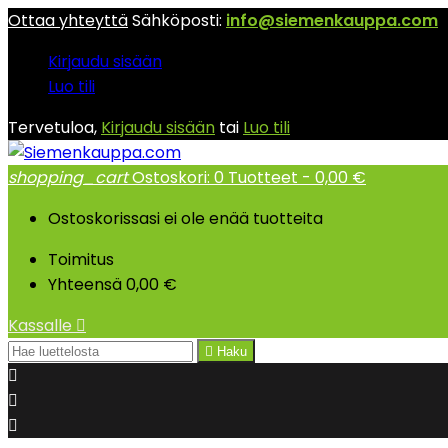
Ottaa yhteyttä
Sähköposti:
info@siemenkauppa.com
Kirjaudu sisään
Luo tili
Tervetuloa,
Kirjaudu sisään
tai
Luo tili
shopping_cart
Ostoskori:
0
Tuotteet - 0,00 €
Ostoskorissasi ei ole enää tuotteita
Toimitus
Yhteensä
0,00 €
Kassalle


Haku


