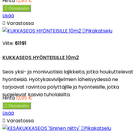
Hinta
12,95 €

Ostoskoriin
Lisää

Varastossa

Pikakatselu
Viite:
61191
KUKKASEOS HYÖNTEISILLE 10m2
Seos yksi- ja monivuotisia lajikkeita, jotka houkuttelevat
hyönteisiä. Hyötykasviviljelmien läheisyydessä ne
tarjoavat ravintoa pölyttäjille ja hyönteisille, jotka
suojelevat kasvia tuholaisilta.
Hinta
12,95 €

Ostoskoriin
Lisää

Varastossa

Pikakatselu