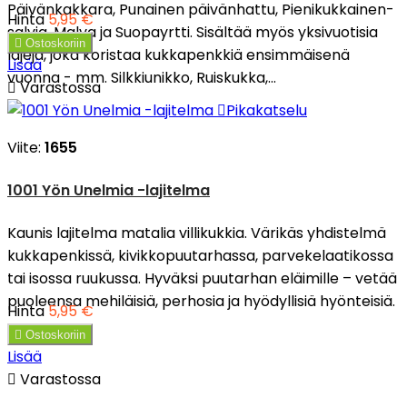
Päivänkakkara, Punainen päivänhattu, Pienikukkainen-
Hinta
5,95 €
salvia, Malva ja Suopayrtti. Sisältää myös yksivuotisia

Ostoskoriin
lajeja, joka koristaa kukkapenkkiä ensimmäisenä
Lisää
vuonna - mm. Silkkiunikko, Ruiskukka,...

Varastossa

Pikakatselu
Viite:
1655
1001 Yön Unelmia -lajitelma
Kaunis lajitelma matalia villikukkia. Värikäs yhdistelmä
kukkapenkissä, kivikkopuutarhassa, parvekelaatikossa
tai isossa ruukussa. Hyväksi puutarhan eläimille – vetää
puoleensa mehiläisiä, perhosia ja hyödyllisiä hyönteisiä.
Hinta
5,95 €

Ostoskoriin
Lisää

Varastossa