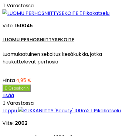

Varastossa

Pikakatselu
Viite:
150045
LUOMU PERHOSNIITTYSEKOITE
Luomulaatuinen sekoitus kesäkukkia, jotka
houkuttelevat perhosia
Hinta
4,95 €

Ostoskoriin
Lisää

Varastossa
Loppu

Pikakatselu
Viite:
2002