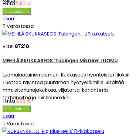
kukat.
Hinta
2,90 €

Ostoskoriin
Lisää

Varastossa

Pikakatselu
Viite:
87210
MEHILÄISKUKKASEOS 'Tübingen Mixture' LUOMU
Luomulaatuinen siemen. Kukkaseos hyönteisten iloksi!
Tuottaa ravintoa puutarhan hyötyeläimille. Sisältää
mm. aitohunajakukkaa, viljatarta, korianteria,
tarhaneitoa ja ruiskaunokkia.
Hinta
3,95 €

Ostoskoriin
Lisää

Varastossa

Pikakatselu