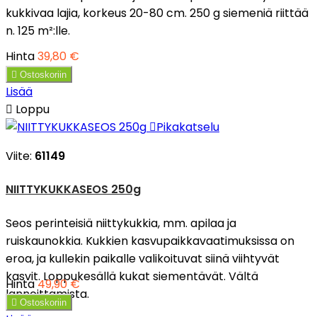
kukkivaa lajia, korkeus 20-80 cm. 250 g siemeniä riittää
n. 125 m²:lle.
Hinta
39,80 €

Ostoskoriin
Lisää

Loppu

Pikakatselu
Viite:
61149
NIITTYKUKKASEOS 250g
Seos perinteisiä niittykukkia, mm. apilaa ja
ruiskaunokkia. Kukkien kasvupaikkavaatimuksissa on
eroa, ja kullekin paikalle valikoituvat siinä viihtyvät
kasvit. Loppukesällä kukat siementävät. Vältä
Hinta
49,90 €
lannoittamista.

Ostoskoriin