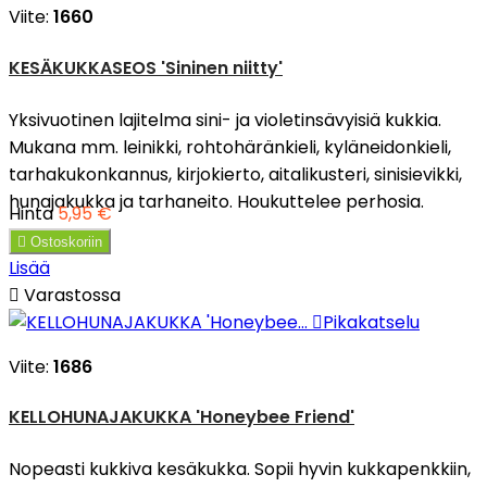
Viite:
1660
KESÄKUKKASEOS 'Sininen niitty'
Yksivuotinen lajitelma sini- ja violetinsävyisiä kukkia.
Mukana mm. leinikki, rohtohäränkieli, kyläneidonkieli,
tarhakukonkannus, kirjokierto, aitalikusteri, sinisievikki,
hunajakukka ja tarhaneito. Houkuttelee perhosia.
Hinta
5,95 €

Ostoskoriin
Lisää

Varastossa

Pikakatselu
Viite:
1686
KELLOHUNAJAKUKKA 'Honeybee Friend'
Nopeasti kukkiva kesäkukka. Sopii hyvin kukkapenkkiin,