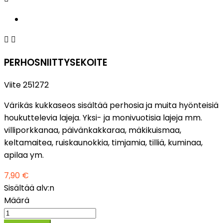


PERHOSNIITTYSEKOITE
Viite
251272
Värikäs kukkaseos sisältää perhosia ja muita hyönteisiä
houkuttelevia lajeja. Yksi- ja monivuotisia lajeja mm.
villiporkkanaa, päivänkakkaraa, mäkikuismaa,
keltamaitea, ruiskaunokkia, timjamia, tilliä, kuminaa,
apilaa ym.
7,90 €
Sisältää alv:n
Määrä