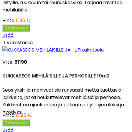
niityille, ruukkuun tai reunuskasviksi. Tarjoaa ravintoa
mehiläisille.
Hinta
5,95 €

Ostoskoriin
Lisää

Varastossa

Pikakatselu
Viite:
61190
KUKKASEOS MEHILÄISILLE JA PERHOSILLE 10m2
Seos yksi- ja monivuotisia runsaasti mettä tuottavia
lajikkeita, jotka houkuttelevat mehiläisiä ja perhosia.
Kukkivat eri ajankohtina ja pitkään pölyttäjien iloksi ja
hyödyksi.
Hinta
12,95 €

Ostoskoriin
Lisää