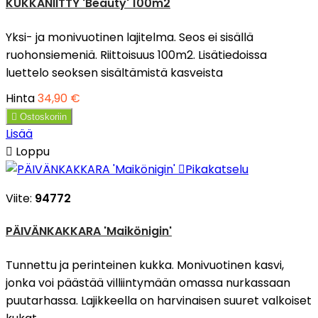
KUKKANIITTY 'Beauty' 100m2
Yksi- ja monivuotinen lajitelma. Seos ei sisällä
ruohonsiemeniä. Riittoisuus 100m2. Lisätiedoissa
luettelo seoksen sisältämistä kasveista
Hinta
34,90 €

Ostoskoriin
Lisää

Loppu

Pikakatselu
Viite:
94772
PÄIVÄNKAKKARA 'Maikönigin'
Tunnettu ja perinteinen kukka. Monivuotinen kasvi,
jonka voi päästää villiintymään omassa nurkassaan
puutarhassa. Lajikkeella on harvinaisen suuret valkoiset