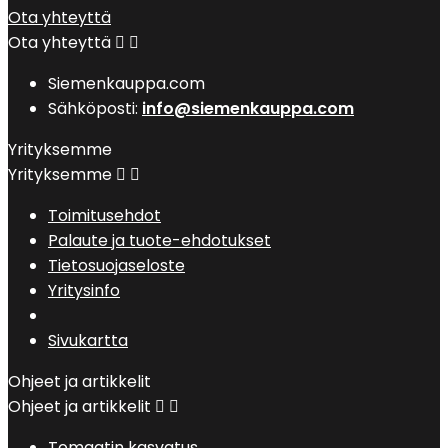
Ota yhteyttä
Ota yhteyttä


Siemenkauppa.com
Sähköposti:
info@siemenkauppa.com
Yrityksemme
Yrityksemme


Toimitusehdot
Palaute ja tuote-ehdotukset
Tietosuojaseloste
Yritysinfo
Sivukartta
Ohjeet ja artikkelit
Ohjeet ja artikkelit


Tomaatin kasvatus