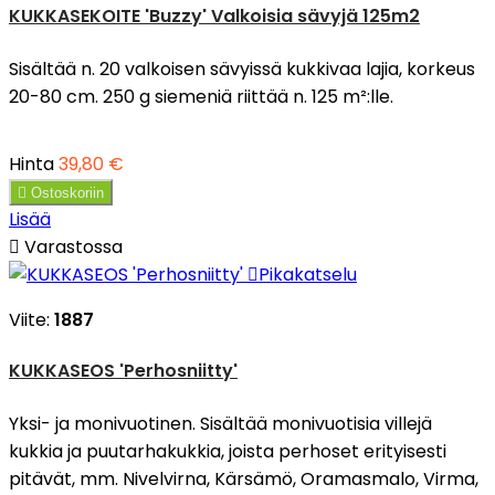
KUKKASEKOITE 'Buzzy' Valkoisia sävyjä 125m2
Sisältää n. 20 valkoisen sävyissä kukkivaa lajia, korkeus
20-80 cm. 250 g siemeniä riittää n. 125 m²:lle.
Hinta
39,80 €

Ostoskoriin
Lisää

Varastossa

Pikakatselu
Viite:
1887
KUKKASEOS 'Perhosniitty'
Yksi- ja monivuotinen. Sisältää monivuotisia villejä
kukkia ja puutarhakukkia, joista perhoset erityisesti
pitävät, mm. Nivelvirna, Kärsämö, Oramasmalo, Virma,