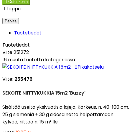

Ostoskoriin

Loppu
Tuotetiedot
Tuotetiedot
Viite
251272
16 muuta tuotetta kategoriassa:

Pikakatselu
Viite:
255476
SEKOITE NIITTYKUKKIA 15m2 'Buzzy'
Sisältää useita yksivuotisia lajeja. Korkeus, n. 40-100 cm.
25 g siemeniä + 30 g sidosainetta helpottamaan
kylvöä, riittää n. 15 m²:lle.