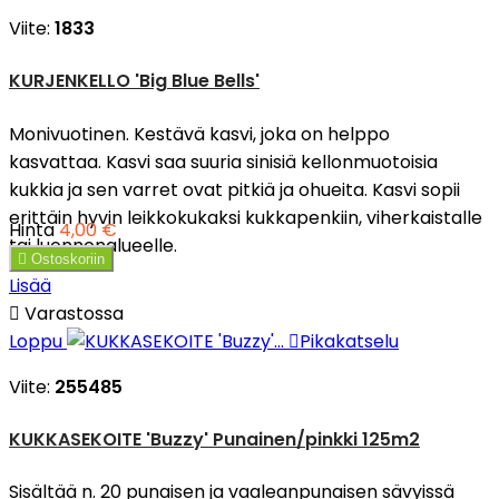
Viite:
1833
KURJENKELLO 'Big Blue Bells'
Monivuotinen. Kestävä kasvi, joka on helppo
kasvattaa. Kasvi saa suuria sinisiä kellonmuotoisia
kukkia ja sen varret ovat pitkiä ja ohueita. Kasvi sopii
erittäin hyvin leikkokukaksi kukkapenkiin, viherkaistalle
Hinta
4,00 €
tai luonnonalueelle.

Ostoskoriin
Lisää

Varastossa
Loppu

Pikakatselu
Viite:
255485
KUKKASEKOITE 'Buzzy' Punainen/pinkki 125m2
Sisältää n. 20 punaisen ja vaaleanpunaisen sävyissä