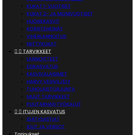
KUKAT 1-VUOTISET
KUKAT 2- JA MONIVUOTISET
HUONEKASVIT
KORISTEHEINÄT
VIHERLANNOITUS
NIITTYKUKAT


TARVIKKEET
LANNOITTEET
ESIKASVATUS
KASVIVALAISIMET
HARVY VESIVILJELY
TUHOLAISTORJUNTA
MUUT TARVIKKEET
PUUTARHAN TYÖKALUT


ITUJEN KASVATUS
IDÄTYSASTIAT
IDUT JA VERSOT
Tarjoukset