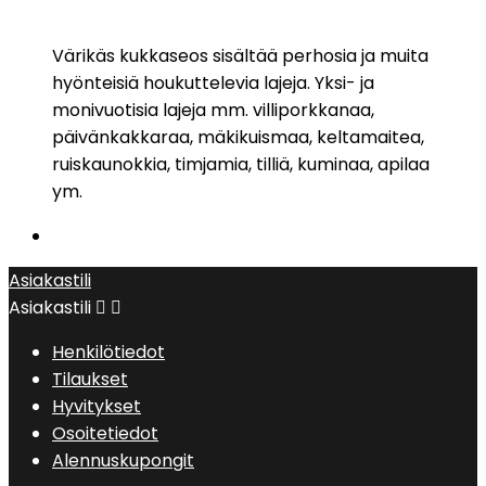
Värikäs kukkaseos sisältää perhosia ja muita
hyönteisiä houkuttelevia lajeja. Yksi- ja
monivuotisia lajeja mm. villiporkkanaa,
päivänkakkaraa, mäkikuismaa, keltamaitea,
ruiskaunokkia, timjamia, tilliä, kuminaa, apilaa
ym.
Asiakastili
Asiakastili


Henkilötiedot
Tilaukset
Hyvitykset
Osoitetiedot
Alennuskupongit