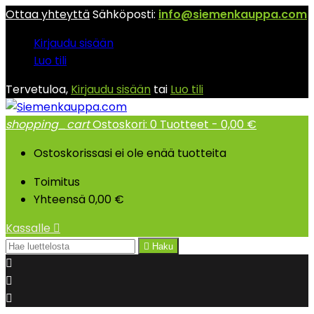
Ottaa yhteyttä
Sähköposti:
info@siemenkauppa.com
Kirjaudu sisään
Luo tili
Tervetuloa,
Kirjaudu sisään
tai
Luo tili
shopping_cart
Ostoskori:
0
Tuotteet - 0,00 €
Ostoskorissasi ei ole enää tuotteita
Toimitus
Yhteensä
0,00 €
Kassalle


Haku


