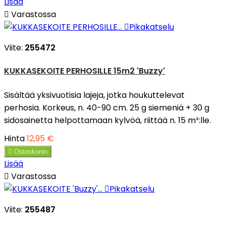
Lisää

Varastossa

Pikakatselu
Viite:
255472
KUKKASEKOITE PERHOSILLE 15m2 'Buzzy'
Sisältää yksivuotisia lajeja, jotka houkuttelevat
perhosia. Korkeus, n. 40-90 cm. 25 g siemeniä + 30 g
sidosainetta helpottamaan kylvöä, riittää n. 15 m²:lle.
Hinta
12,95 €

Ostoskoriin
Lisää

Varastossa

Pikakatselu
Viite:
255487