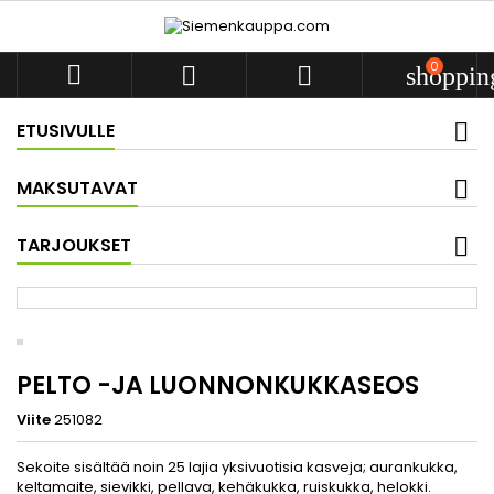
0



shoppin
ETUSIVULLE
MAKSUTAVAT
TARJOUKSET
PELTO -JA LUONNONKUKKASEOS
Viite
251082
Sekoite sisältää noin 25 lajia yksivuotisia kasveja; aurankukka,
keltamaite, sievikki, pellava, kehäkukka, ruiskukka, helokki.