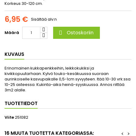
Korkeus 30-120 cm.
6,95 €
Sisältää alv:n
Ostoskoriin
Määrä

KUVAUS
Erinomainen kukkapenkkeihin, leikkokukiksi ja
kivikkopuutarhaan. Kylvö touko-kesäkuussa suoraan
aurinkoiselle kasvupaikalle 0,5-1cm syvyyteen. Itää 10-30 vrk:ssa
10-25 asteessa. Kukinta-aika heinä-syyskuussa. Annos riittää
3m2 alalle.
TUOTETIEDOT
Viite
251082
16 MUUTA TUOTETTA KATEGORIASSA:
<
>