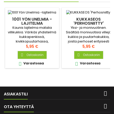
1001 YÖN UNELMIA -
KUKKASEOS
LAJITELMA
'PERHOSNIITTY'
Kaunis lajitelma matalia
Yksi- ja monivuotinen.
villikukkia. Värikäs yhdistelmä
Sisältää monivuotisia villejä
kukkapenkissä,
kukkia ja puutarhakukkia,
kivikkopuutarhassa,
joista perhoset erityisesti
parvekelaatikossa tai isossa
Hinta
pitävät, mm. Nivelvirna,
Hinta
5,95 €
5,95 €
ruukussa. Hyväksi puutarhan
Kärsämö, Oramasmalo,
eläimille – vetää puoleensa
Ostoskoriin
Virma, Päivänkakkara,
Ostoskoriin


mehiläisiä, perhosia ja
Punainen päivänhattu,
Varastossa
Varastossa


hyödyllisiä hyönteisiä.
Pienikukkainen- salvia, Malva
ja Suopayrtti. Sisältää myös
yksivuotisia lajeja, joka
koristaa kukkapenkkiä
ensimmäisenä vuonna - mm.
Silkkiunikko, Ruiskukka,...

ASIAKASTILI

OTA YHTEYTTÄ