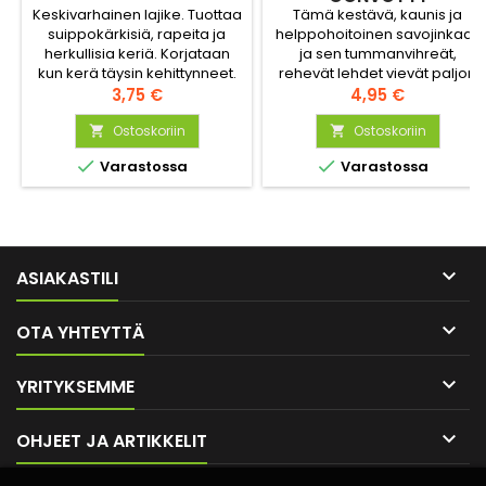
Keskivarhainen lajike. Tuottaa
Tämä kestävä, kaunis ja
suippokärkisiä, rapeita ja
helppohoitoinen savojinkaali
herkullisia keriä. Korjataan
ja sen tummanvihreät,
kun kerä täysin kehittynneet.
rehevät lehdet vievät paljon
Hinta
tilaa kasvimaasta. Mitä tulee
Hinta
3,75 €
4,95 €
savojinkaalin käyttämiseen
Ostoskoriin
ruoanlaitossa, vain
Ostoskoriin


mielikuvitus on rajana.


Varastossa
Varastossa
Kokeile paistaa voissa tai
gratinoi parmesaanilla!

ASIAKASTILI

OTA YHTEYTTÄ

YRITYKSEMME

OHJEET JA ARTIKKELIT