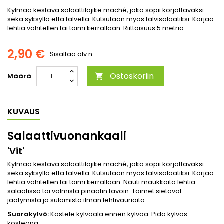
Kylmää kestävä salaattilajike maché, joka sopii korjattavaksi
sekä syksyllä että talvella. Kutsutaan myös talvisalaatiksi. Korjaa
lehtiä vähitellen tai taimi kerrallaan. Riittoisuus 5 metriä.
2,90 €
Sisältää alv:n
Ostoskoriin
Määrä

KUVAUS
Salaattivuonankaali
'Vit'
Kylmää kestävä salaattilajike maché, joka sopii korjattavaksi
sekä syksyllä että talvella. Kutsutaan myös talvisalaatiksi. Korjaa
lehtiä vähitellen tai taimi kerrallaan. Nauti maukkaita lehtiä
salaatissa tai valmista pinaatin tavoin. Taimet sietävät
jäätymistä ja sulamista ilman lehtivaurioita.
Suorakylvö:
Kastele kylvöala ennen kylvöä. Pidä kylvös
kosteana.