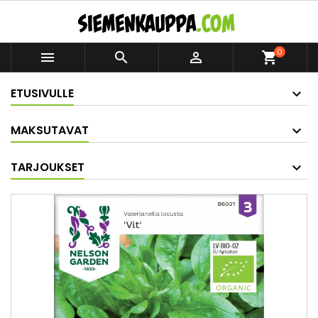
0



shopping_cart
ETUSIVULLE
MAKSUTAVAT
TARJOUKSET