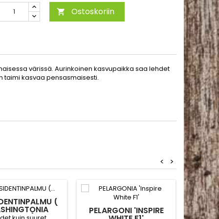
Ostoskoriin

unaisessa värissä. Aurinkoinen kasvupaikka saa lehdet
iin taimi kasvaa pensasmaisesti.
<
>
DENTINPALMU (
SHINGTONIA
PELARGONI 'INSPIRE
ISO
FILIFERA)
WHITE F1'
'WI
det kuin suuret