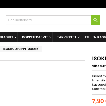

YKASVIT
KORISTEKASVIT
TARVIKKEET
ITUJEN KAS
ISOKIRJOPEIPPI 'Mosaic'
ISOKI
Viite
942
Hienot m
limenvihr
kasvupai
Koristeel
7,90