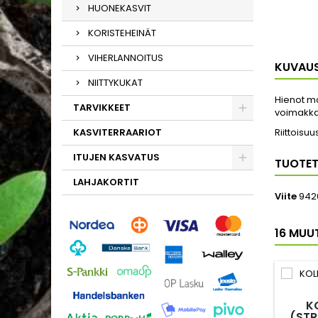
HUONEKASVIT
KORISTEHEINÄT
VIHERLANNOITUS
KUVAU
NIITTYKUKAT
Hienot mo
TARVIKKEET
voimakkaa
KASVITERRAARIOT
Riittoisuu
ITUJEN KASVATUS
TUOTET
LAHJAKORTIT
Viite
942
16 MUU
K
(STR