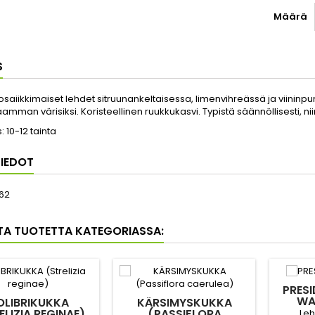
Määrä
S
saiikkimaiset lehdet sitruunankeltaisessa, limenvihreässä ja viininp
mman värisiksi. Koristeellinen ruukkukasvi. Typistä säännöllisesti, n
s: 10-12 tainta
IEDOT
62
TA TUOTETTA KATEGORIASSA:
PRESI
WA
OLIBRIKUKKA
KÄRSIMYSKUKKA
ELIZIA REGINAE)
(PASSIFLORA
Leh