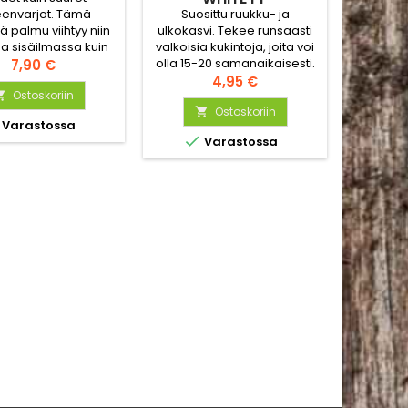
Suosittu ruukku- ja
Kaunis i
eenvarjot. Tämä
ulkokasvi. Tekee runsaasti
koriste
ä palmu viihtyy niin
valkoisia kukintoja, joita voi
u
a sisäilmassa kuin
olla 15-20 samanaikaisesti.
samma
isellä patiolla.
Hinta
7,90 €
Tiivis kasvutapa, jossa on
Hinta
vanhaa r
alustan tulee olla
4,95 €
useita alhaalta lähteviä
kasvup
vaa. Kesällä sitä
Ostoskoriin

versoja. Aikainen lajike.
Ostoskoriin
voima
aan säännöllisesti,

Varastossa
alvikaudella multa


Varastossa
aa kuivahtaa
ukertojen välillä.