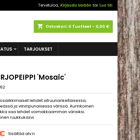
Tervetuloa,
Kirjaudu sisään
tai
Luo tili
shopping_cart
Ostoskori:
0
Tuotteet - 0,00 €
VATUS
TARJOUKSET
RJOPEIPPI 'Mosaic'
62
osaiikkimaiset lehdet sitruunankeltaisessa,
eässä ja viininpunaisessa värissä. Aurinkoinen
kka saa lehdet voimakkaamman värisiksi.
linen ruukkukasvi.
 €
Sisältää alv:n