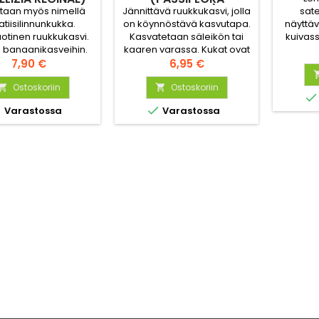
CAERULEA)
taan myös nimellä
Jännittävä ruukkukasvi, jolla
sat
tiisilinnunkukka.
on köynnöstävä kasvutapa.
näyttäv
otinen ruukkukasvi.
Kasvatetaan säleikön tai
kuivass
 banaanikasveihin.
kaaren varassa. Kukat ovat
kesä
steelliset kolibria
Hinta
suuret ja erikoisen näköiset;
Hinta
Kasvu
7,90 €
6,95 €
avat värikkäät kukat.
keskusta on tumma, ja sitä
ilma
 kestävät pitkään.
Ostoskoriin
ympäröi sinisen nukan
Ostoskoriin
kastell



kehä, koko komeutta
mutta t


Varastossa
Varastossa
kehystävät vaaleat
s
terälehdet. Kauniit,
kastel
tummanvihreät, hieman
liuskoittuneet lehdet.