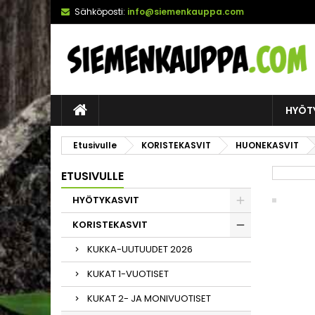
Sähköposti:
info@siemenkauppa.com
HYÖT
Etusivulle
KORISTEKASVIT
HUONEKASVIT
ETUSIVULLE
HYÖTYKASVIT
KORISTEKASVIT
KUKKA-UUTUUDET 2026
KUKAT 1-VUOTISET
KUKAT 2- JA MONIVUOTISET