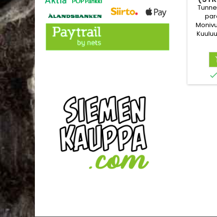
Tunne
para
Monivu
Kuuluu
Kori
muistutt
Kukat