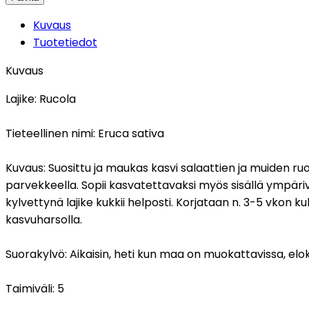
Kuvaus
Tuotetiedot
Kuvaus
Lajike:
Rucola
Tieteellinen nimi:
Eruca sativa
Kuvaus:
Suosittu ja maukas kasvi salaattien ja muiden r
parvekkeella. Sopii kasvatettavaksi myös sisällä ympärivu
kylvettynä lajike kukkii helposti. Korjataan n. 3-5 vkon 
kasvuharsolla.
Suorakylvö:
Aikaisin, heti kun maa on muokattavissa, elo
Taimiväli:
5