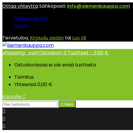
Ottaa yhteyttä
Sähköposti:
info@siemenkauppa.com
Kirjaudu sisään
Luo tili
Tervetuloa,
Kirjaudu sisään
tai
Luo tili
shopping_cart
Ostoskori:
0
Tuotteet - 0,00 €
Ostoskorissasi ei ole enää tuotteita
Toimitus
Yhteensä
0,00 €
Kassalle


Haku


