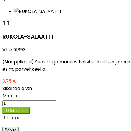


RUKOLA-SALAATTI
Viite
91353
(Sinappikaali) Suosittu ja maukas kasvi salaattien ja m
esim. parvekkeella.
3,75 €
Sisältää alv:n
Määrä

Ostoskoriin

Loppu