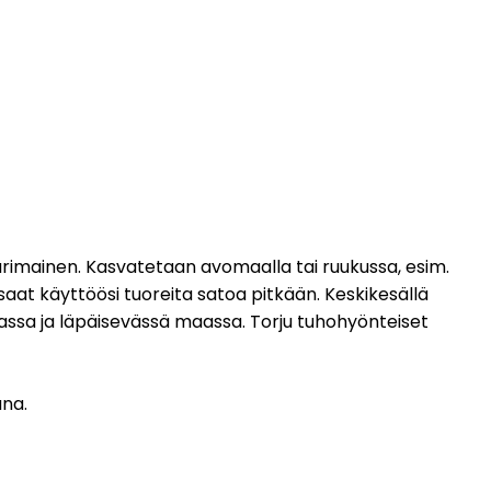
urimainen. Kasvatetaan avomaalla tai ruukussa, esim.
 saat käyttöösi tuoreita satoa pitkään. Keskikesällä
teassa ja läpäisevässä maassa. Torju tuhohyönteiset
ana.