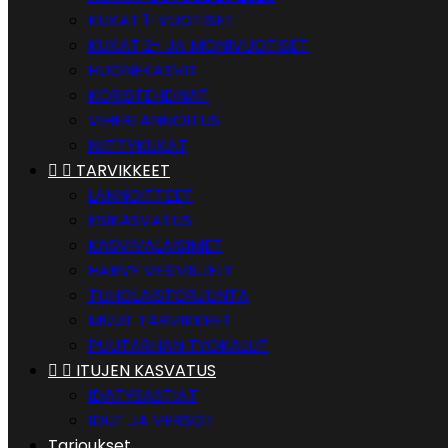
KUKAT 1-VUOTISET
KUKAT 2- JA MONIVUOTISET
HUONEKASVIT
KORISTEHEINÄT
VIHERLANNOITUS
NIITTYKUKAT


TARVIKKEET
LANNOITTEET
ESIKASVATUS
KASVIVALAISIMET
HARVY VESIVILJELY
TUHOLAISTORJUNTA
MUUT TARVIKKEET
PUUTARHAN TYÖKALUT


ITUJEN KASVATUS
IDÄTYSASTIAT
IDUT JA VERSOT
Tarjoukset