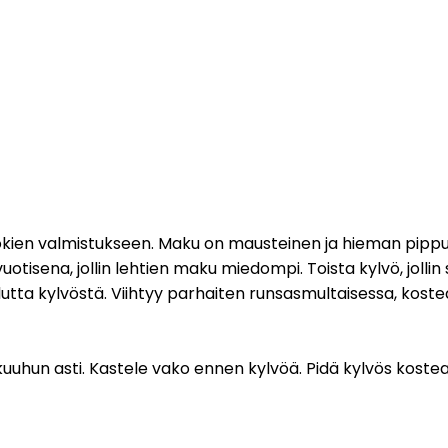
uokien valmistukseen. Maku on mausteinen ja hieman pipp
otisena, jollin lehtien maku miedompi. Toista kylvö, jollin
kulutta kylvöstä. Viihtyy parhaiten runsasmultaisessa, kos
kuuhun asti. Kastele vako ennen kylvöä. Pidä kylvös koste